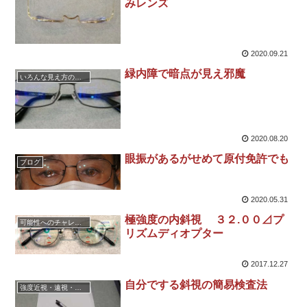
みレンズ
2020.09.21
緑内障で暗点が見え邪魔
いろんな見え方の不都合に対応した眼鏡
2020.08.20
眼振があるがせめて原付免許でも
ブログ
2020.05.31
極強度の内斜視 ３２.００⊿プ
可能性へのチャレンジ・この店どんなメガネ作れるん
リズムディオプター
2017.12.27
自分でする斜視の簡易検査法
強度近視・遠視・乱視の実施例