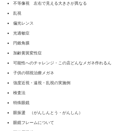
不等像視 左右で見える大きさが異なる
乱視
偏光レンス
光過敏症
円錐角膜
加齢黄斑変性症
可能性へのチャレンジ・この店どんなメガネ作れるん
子供の弱視治療メガネ
強度近視・遠視・乱視の実施例
検査法
特殊眼鏡
眼振盪 （がんしんとう・がんしん）
眼鏡フレームについて