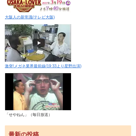
大阪人の新常識(テレビ大阪)
激突!メガネ業界最前線(19:33より星野出演)
「せやねん」（毎日放送）
最新の投稿