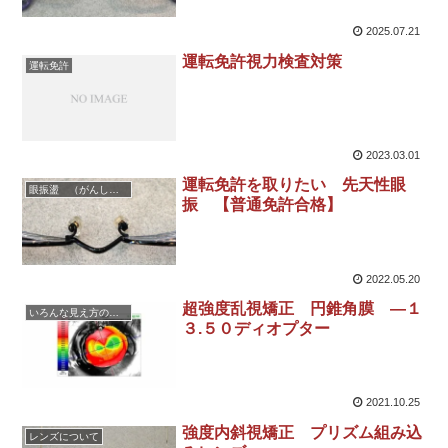
2025.07.21
運転免許視力検査対策
運転免許
2023.03.01
運転免許を取りたい 先天性眼
眼振盪 （がんしんとう・がんしん）
振 【普通免許合格】
2022.05.20
超強度乱視矯正 円錐角膜 ―１
いろんな見え方の不都合に対応した眼鏡
３.５０ディオプター
2021.10.25
強度内斜視矯正 プリズム組み込
レンズについて