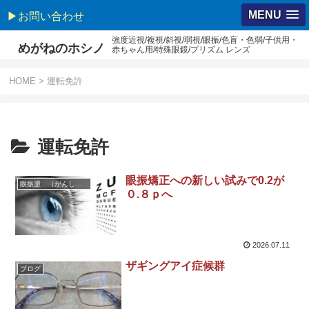
MENU
▶お問い合わせ
強度近視/複視/斜視/弱視/眼振/色盲・色弱/子供用・
めがねのホシノ
赤ちゃん用/特殊眼鏡/プリズム レンズ
HOME
>
運転免許
運転免許
眼振矯正への新しい試みで0.2が
眼振盪 （がんしんとう・がんしん）
０.８ｐへ
2026.07.11
ザギングアイ症候群
ブログ