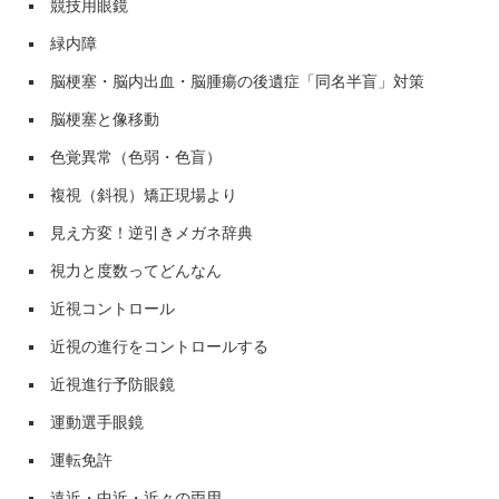
競技用眼鏡
緑内障
脳梗塞・脳内出血・脳腫瘍の後遺症「同名半盲」対策
脳梗塞と像移動
色覚異常（色弱・色盲）
複視（斜視）矯正現場より
見え方変！逆引きメガネ辞典
視力と度数ってどんなん
近視コントロール
近視の進行をコントロールする
近視進行予防眼鏡
運動選手眼鏡
運転免許
遠近・中近・近々の両用