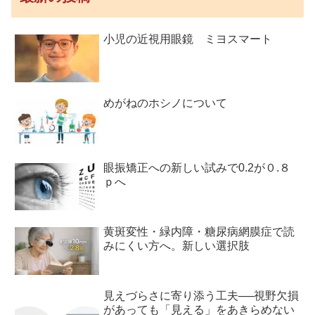
小児の近視用眼鏡 ミヨスマート
めがねのホシノについて
眼振矯正への新しい試みで0.2が０.８
ｐへ
黄斑変性・緑内障・糖尿病網膜症で読
みにくい方へ。新しい選択肢
見えづらさに寄り添う工夫──視野欠損
があっても「見える」をあきらめない