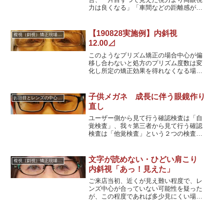
力は良くなる」「車間などの距離感が以
前より、より立体的見えて分かりやすく
なる」などのメリットが有る。なんとか
テスト合格すれば良いとする話が多い
【190828実施例】内斜視
複視（斜視）矯正現場より
が、実は「自分や他人の身の安全のため
12.00⊿
に必要」な視力であると理解されたい。
このようなプリズム矯正の場合中心が偏
移し合わないと処方のプリズム度数は変
化し所定の矯正効果を得れなくなる場合
がある。
子供メガネ 成長に伴う眼鏡作り
お目目とレンズの中心の話
直し
ユーザー側から見て行う確認検査は「自
覚検査」、我々第三者から見て行う確認
検査は「他覚検査」という２つの検査を
統合し編み出した検査方法は、筆者の持
つ「日本・国際特許登録技術」で解決し
ている。
文字が読めない・ひどい肩こり
複視（斜視）矯正現場より
内斜視「あっ！見えた」
ご来店当初、近くが見え難い程度で、レ
ンズ中心が合っていない可能性を疑った
が、この程度であれば多少見にくい場合
も有ろうが程度の問題で、他に原因があ
ると考えた。無論幾度も眼科に相談して