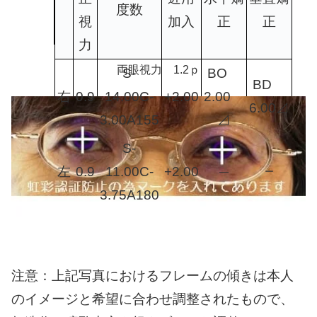
度数
視
加入
正
正
力
両眼視力 1.2ｐ
S-
BO
BD
右
0.9
14.00C-
+2.00
2.00
6.00⊿
3.00A155
⊿
S-
左
0.9
11.00C-
+2.00
―
ー
3.75A180
注意：上記写真におけるフレームの傾きは本人
のイメージと希望に合わせ調整されたもので、