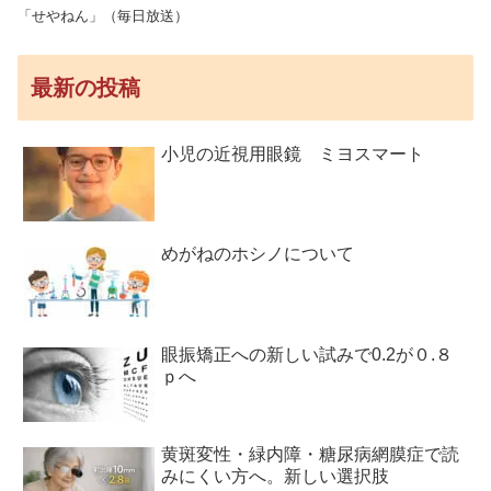
「せやねん」（毎日放送）
最新の投稿
小児の近視用眼鏡 ミヨスマート
めがねのホシノについて
眼振矯正への新しい試みで0.2が０.８
ｐへ
黄斑変性・緑内障・糖尿病網膜症で読
みにくい方へ。新しい選択肢