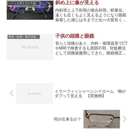
も目には異常がないという。利き目（首
斜め上に像が見える
いろんな見え方の不都合に対応した眼鏡
位眼）を確かめ、同時に眼位をカバー・
内斜視と上下斜視の複合斜視。軽量化。
アンカバーテストしたところ明らかに眼
遠くも近くもよく見えるようになり眼鏡
位異常を検出。一般屈折検査から斜視測
装着した感じは今までと比べ大変良くな
定を行った結果、強い内斜視が検出され
り仕事に支障はなくなって仕事など楽に
た。聞くと、捕まえようとするところに
熟せ、視力で困ることや肩こりがなくな
見たものがなく宙をつかむ場合が度々有
った。今まで使用した眼鏡フレームの重
ったとのこと。装用テストにより度数決
子供の頭痛と眼鏡
複視（斜視）矯正現場より
圧感はなくなり軽量かつ快適である。良
定し眼鏡調整。
長らく頭痛があり、内科・循環器系でCT
かったと思っている。
やMRIで検査するも原因不明、対処療法
として頭痛薬服用してきた。眼鏡矯正
（斜視）後頭痛がなくなったので徐々に
頭痛薬服用を減らし、現在頭痛薬服用の
必要がなくなった。
ミラーフィッシャーシンドローム 物が
ダブって見える 【実施例】
何が出来るか？