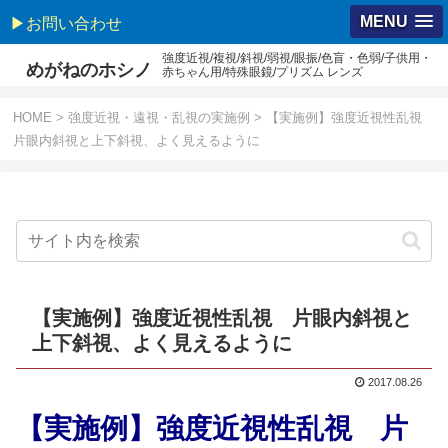
MENU
▶お問い合わせ
強度近視/複視/斜視/弱視/眼振/色盲・色弱/子供用・
めがねのホシノ
赤ちゃん用/特殊眼鏡/プリズム レンズ
HOME
>
強度近視・遠視・乱視の実施例
>
【実施例】強度近視性乱視
片眼内斜視と上下斜視、よく見えるように
【実施例】強度近視性乱視 片眼内斜視と
上下斜視、よく見えるように
2017.08.26
【実施例】強度近視性乱視 片