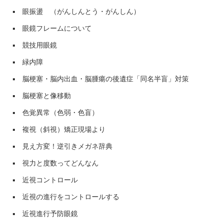
眼振盪 （がんしんとう・がんしん）
眼鏡フレームについて
競技用眼鏡
緑内障
脳梗塞・脳内出血・脳腫瘍の後遺症「同名半盲」対策
脳梗塞と像移動
色覚異常（色弱・色盲）
複視（斜視）矯正現場より
見え方変！逆引きメガネ辞典
視力と度数ってどんなん
近視コントロール
近視の進行をコントロールする
近視進行予防眼鏡