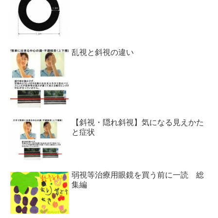
乱視と斜視の違い
【斜視・隠れ斜視】気になる見えかた
と症状
弱視等治療用眼鏡を買う前に一読 総
集編