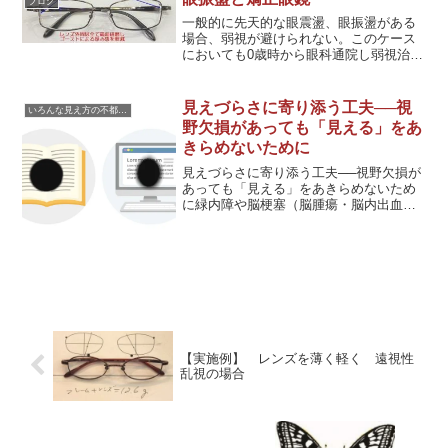
ブログ
るため適正に合わせ...
一般的に先天的な眼震盪、眼振盪がある
場合、弱視が避けられない。このケース
においても0歳時から眼科通院し弱視治療
を行ってこられているが、残念ながら眼
振盪が有るため、弱視になっている。眼
振には内斜視・斜位が生じている場合が
見えづらさに寄り添う工夫──視
いろんな見え方の不都合に対応した眼鏡
多いので、斜位の測定は必須。検査時ソ
野欠損があっても「見える」をあ
フトコンタクトを装着していたため、角
きらめないために
膜が膨潤していたりし革新が持てない
が、遠方からご来店の為暫定的に本人が
見えづらさに寄り添う工夫──視野欠損が
ハッキリ見えるようになったというので
あっても「見える」をあきらめないため
度数確定し眼鏡受注。
に緑内障や脳梗塞（脳腫瘍・脳内出血な
ど）によって、視野の一部が欠けてしま
うことがあります。たとえば、パソコン
で文字を読もうとすると、ちょうどその
部分が見えない。読書を...
【実施例】 レンズを薄く軽く 遠視性
乱視の場合