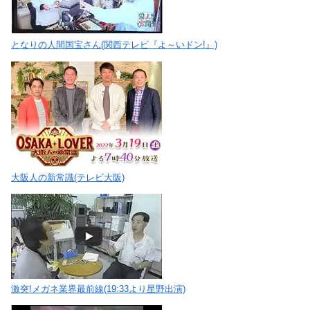
となりの人間国宝さん(関西テレビ『よ～いドン!』)
大阪人の新常識(テレビ大阪)
激突!メガネ業界最前線(19:33より星野出演)