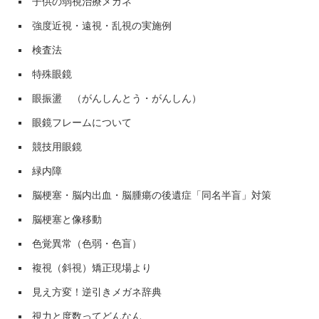
子供の弱視治療メガネ
強度近視・遠視・乱視の実施例
検査法
特殊眼鏡
眼振盪 （がんしんとう・がんしん）
眼鏡フレームについて
競技用眼鏡
緑内障
脳梗塞・脳内出血・脳腫瘍の後遺症「同名半盲」対策
脳梗塞と像移動
色覚異常（色弱・色盲）
複視（斜視）矯正現場より
見え方変！逆引きメガネ辞典
視力と度数ってどんなん