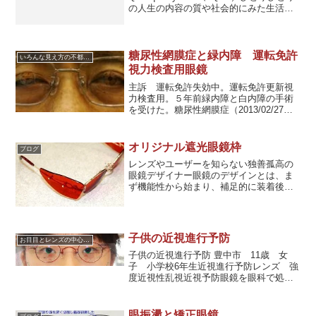
の人生の内容の質や社会的にみた生活の
質が、どれだけ人間らしい生活や自分ら
しい生活を送り、人生に幸福を見出すの
に役立つか？視力はあなたのQOLに大き
く関わり合いを持ちます。
糖尿性網膜症と緑内障 運転免許
いろんな見え方の不都合に対応した眼鏡
視力検査用眼鏡
主訴 運転免許失効中。運転免許更新視
力検査用。５年前緑内障と白内障の手術
を受けた。糖尿性網膜症（2013/02/27）
診断。糖尿病がある。 人工透析中。
視力試験失格（２０２０年７月１５
日） 地元の眼科・眼鏡店は全部回っ
オリジナル遮光眼鏡枠
ブログ
た。眼鏡は作れないと言われた。どうし
レンズやユーザーを知らない独善孤高の
ても生活や仕事のため運転免許が必要。
眼鏡デザイナー眼鏡のデザインとは、ま
難しい目だとは自分自身十分分かってい
ず機能性から始まり、補足的に装着後の
る。しかしなんとか運転免許が通るよう
美観などを熟慮すべきである。しかし、
にして欲しい。矯正後 運転免許合格。
眼鏡フレームのデザイナーは、ユーザー
が使用する度数メガネを作った経験のあ
る者がどれほどいるか？過去著名な眼鏡
子供の近視進行予防
お目目とレンズの中心の話
デザイナーとの接触した経験で知るが、
残念ながらこの一番肝心なレンズや人の
子供の近視進行予防 豊中市 11歳 女
目のタイプに関する知識経験は、素人と
子 小学校6年生近視進行予防レンズ 強
同じお粗末な状態である。まして、レン
度近視性乱視近視予防眼鏡を眼科で処方
ズについては全く理解がない。
したが近視が進むばかり心配なので当店
で眼鏡を作りたい。使用中の眼鏡改善点
● 使用中の眼鏡のアイポイントが低すぎ
眼振盪と矯正眼鏡