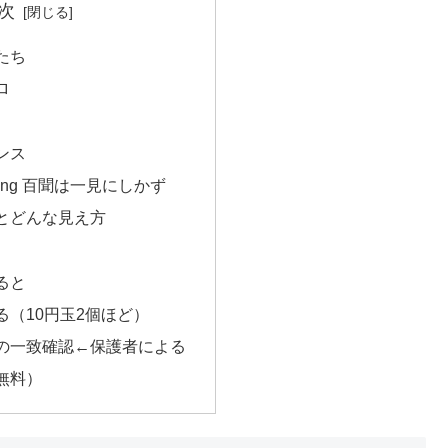
次
たち
ロ
ンス
lieving 百聞は一見にしかず
とどんな見え方
ると
る（10円玉2個ほど）
の一致確認←保護者による
無料）