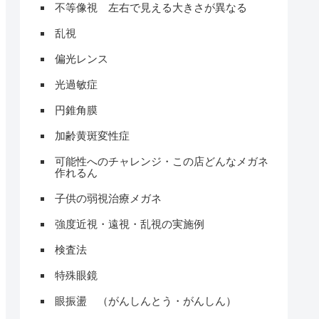
不等像視 左右で見える大きさが異なる
乱視
偏光レンス
光過敏症
円錐角膜
加齢黄斑変性症
可能性へのチャレンジ・この店どんなメガネ
作れるん
子供の弱視治療メガネ
強度近視・遠視・乱視の実施例
検査法
特殊眼鏡
眼振盪 （がんしんとう・がんしん）