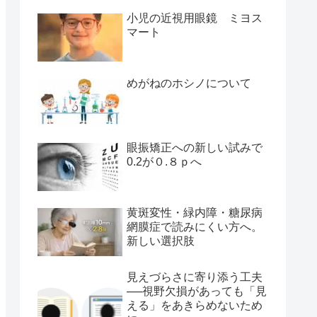
小児の近視用眼鏡 ミヨス
マート
めがねのホシノについて
眼振矯正への新しい試みで
0.2が０.８ｐへ
黄斑変性・緑内障・糖尿病
網膜症で読みにくい方へ。
新しい選択肢
見えづらさに寄り添う工夫
──視野欠損があっても「見
える」をあきらめないため