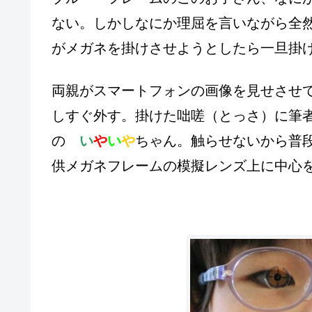
ない。しかしなにか理屈を言いながら全然近
がメガネを掛けさせようとしたら一旦掛
両親がスマートフォンの画像を見せさせ
しすぐ外す。掛けた咄嗟（とっさ）に筆
の
い
や
い
や
ちゃん。触らせないから普
供メガネフレームの模擬レンズ上に中心