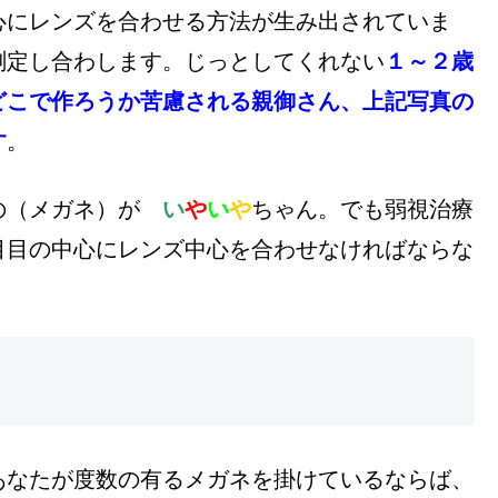
心にレンズを合わせる方法が生み出されていま
測定し合わします。じっとしてくれない
１～２歳
どこで作ろうか苦慮される親御さん、上記写真の
す
。
もの（メガネ）が
い
や
い
や
ちゃん。でも弱視治療
目目の中心にレンズ中心を合わせなければならな
あなたが度数の有るメガネを掛けているならば、