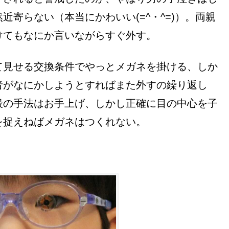
寄らない（本当にかわいい(=^・^=)）。両親
けてもなにか言いながらすぐ外す。
て見せる交換条件でやっとメガネを掛ける、しか
者がなにかしようとすればまた外すの繰り返し
段の手法はお手上げ、しかし正確に目の中心を子
を捉えねばメガネはつくれない。