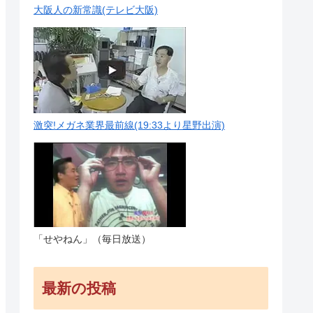
大阪人の新常識(テレビ大阪)
激突!メガネ業界最前線(19:33より星野出演)
「せやねん」（毎日放送）
最新の投稿