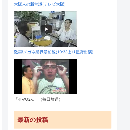
大阪人の新常識(テレビ大阪)
激突!メガネ業界最前線(19:33より星野出演)
「せやねん」（毎日放送）
最新の投稿