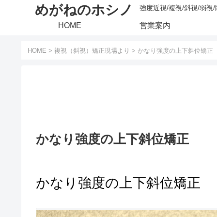
めがねのホシノ
強度近視/複視/斜視/弱視
HOME
営業案内
HOME
>
複視（斜視）矯正現場より
>
かなり強度の上下斜位矯正
かなり強度の上下斜位矯正
かなり強度の上下斜位矯正