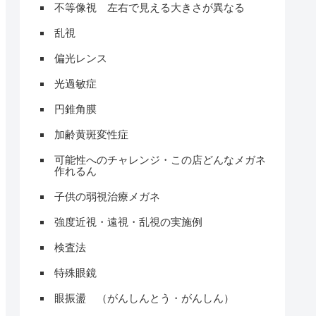
不等像視 左右で見える大きさが異なる
乱視
偏光レンス
光過敏症
円錐角膜
加齢黄斑変性症
可能性へのチャレンジ・この店どんなメガネ
作れるん
子供の弱視治療メガネ
強度近視・遠視・乱視の実施例
検査法
特殊眼鏡
眼振盪 （がんしんとう・がんしん）