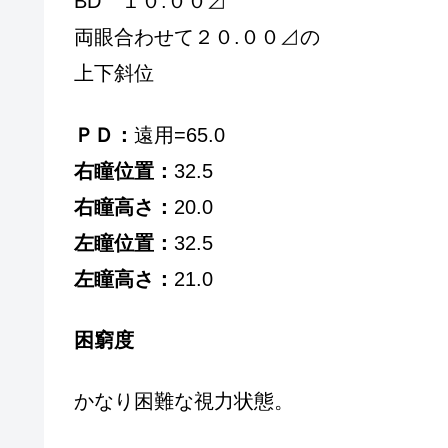
BD １０.００⊿
両眼合わせて２０.００⊿の
上下斜位
ＰＤ：
遠用=65.0
右瞳位置：
32.5
右瞳高さ：
20.0
左瞳位置：
32.5
左瞳高さ：
21.0
困窮度
かなり困難な視力状態。