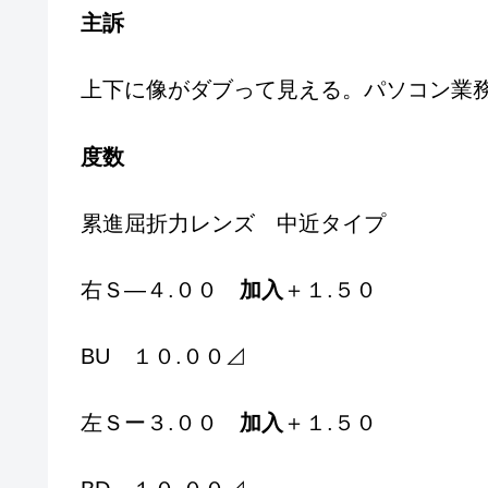
主訴
上下に像がダブって見える。パソコン業
度数
累進屈折力レンズ 中近タイプ
右Ｓ―４.００
加入
＋１.５０
BU １０.００⊿
左Ｓー３.００
加入
＋１.５０