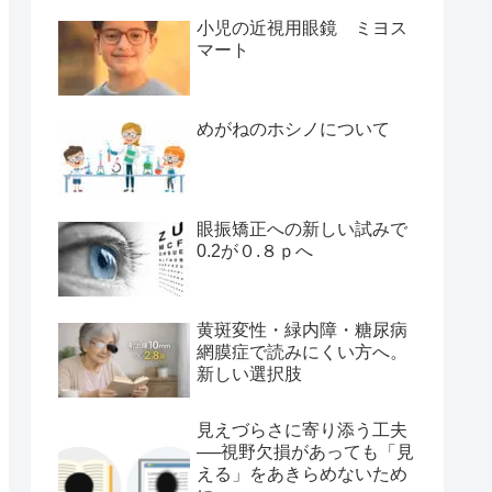
小児の近視用眼鏡 ミヨス
マート
めがねのホシノについて
眼振矯正への新しい試みで
0.2が０.８ｐへ
黄斑変性・緑内障・糖尿病
網膜症で読みにくい方へ。
新しい選択肢
見えづらさに寄り添う工夫
──視野欠損があっても「見
える」をあきらめないため