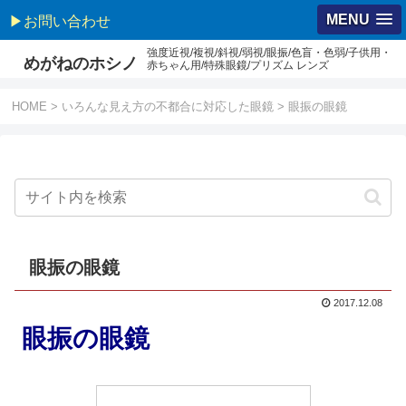
MENU
▶お問い合わせ
強度近視/複視/斜視/弱視/眼振/色盲・色弱/子供用・
めがねのホシノ
赤ちゃん用/特殊眼鏡/プリズム レンズ
HOME
>
いろんな見え方の不都合に対応した眼鏡
>
眼振の眼鏡
眼振の眼鏡
2017.12.08
眼振の眼鏡