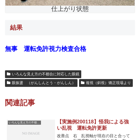
仕上がり状態
結果
無事 運転免許視力検査合格
いろんな見え方の不都合に対応した眼鏡
眼振盪 （がんしんとう・がんしん）
複視（斜視）矯正現場より
関連記事
【実施例200118】怪我による強
いろんな見え方の不都合に対応した眼鏡
い乱視 運転免許更新
改善点 右 乱視軸が現在の目と合って