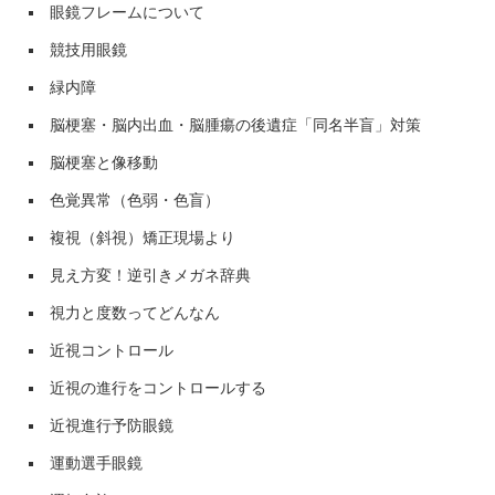
眼鏡フレームについて
競技用眼鏡
緑内障
脳梗塞・脳内出血・脳腫瘍の後遺症「同名半盲」対策
脳梗塞と像移動
色覚異常（色弱・色盲）
複視（斜視）矯正現場より
見え方変！逆引きメガネ辞典
視力と度数ってどんなん
近視コントロール
近視の進行をコントロールする
近視進行予防眼鏡
運動選手眼鏡