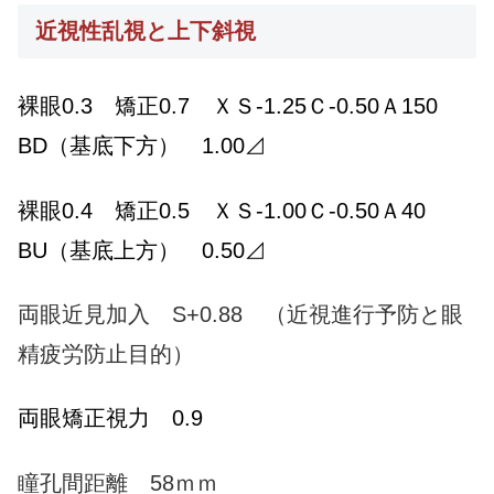
近視性乱視と上下斜視
裸眼0.3 矯正0.7 ＸＳ-1.25Ｃ-0.50Ａ150
BD（基底下方） 1.00⊿
裸眼0.4 矯正0.5 ＸＳ-1.00Ｃ-0.50Ａ40
BU（基底上方） 0.50⊿
両眼近見加入 S+0.88 （近視進行予防と眼
精疲労防止目的）
両眼矯正視力 0.9
瞳孔間距離 58ｍｍ