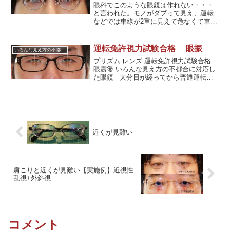
眼科でこのような眼鏡は作れない・・・
と言われた。モノがダブって見え、運転
などでは車線が2重に見えて危なくて車の
運転が困難。高校生の頃から見え方が変
な感じで最近見にくくなってきて眼科に
行ったが「このような眼鏡は作れない」
運転免許視力試験合格 眼振
いろんな見え方の不都合に対応した眼鏡
と言われグーグル検索で当店を見つけ来
プリズム レンズ 運転免許視力試験合格
店。
眼震盪 いろんな見え方の不都合に対応し
た眼鏡 - 大分日が経ってから普通運転免
許合格、喜びの連絡があった。
近くが見難い
肩こりと近くが見難い【実施例】近視性
乱視+外斜視
コメント