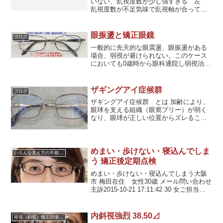
いない、乱視度数が少し強すぎる 左
乱視度数が不足気味で乱視軸が合ってい
ない、乱視度数を強めたため球面度数が
過矯正気味になるので減度
眼振盪と矯正眼鏡
ブログ
一般的に先天的な眼震盪、眼振盪がある
場合、弱視が避けられない。このケース
においても0歳時から眼科通院し弱視治療
を行ってこられているが、残念ながら眼
振盪が有るため、弱視になっている。眼
振には内斜視・斜位が生じている場合が
ザギングアイ症候群
ブログ
多いので、斜位の測定は必須。検査時ソ
ザギングアイ症候群 とは 加齢により、
フトコンタクトを装着していたため、角
眼球を支える組織（眼窩プリー）が弱く
膜が膨潤していたりし革新が持てない
なり、眼球が正しい位置からズレること
が、遠方からご来店の為暫定的に本人が
でボヤけて見えたり二重に見える現象🧩
ハッキリ見えるようになったというので
発症のしくみ 上直筋と外直筋の間にある
度数確定し眼鏡受注。
「バンド」が伸びたり断裂したりするこ
とで、眼球の安定性...
めまい・歩けない・寝込んでしま
いろんな見え方の不都合に対応した眼鏡
う 矯正後定期点検
めまい・歩けない・寝込んでしまう大阪
市 梅田在住 女性30歳 メール問い合わせ
主訴2015-10-21 17:11:42 30 女ご担当者
様インターネットの検索で御社を知りま
した。ここ6年ほど、正しい角度の乱視用
眼鏡を作製すると激しい目眩で...
内斜視強烈 38.50⊿
複視（斜視）矯正現場より