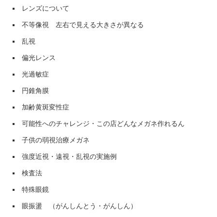
レンズについて
不等像視 左右で見える大きさが異なる
乱視
偏光レンス
光過敏症
円錐角膜
加齢黄斑変性症
可能性へのチャレンジ・この店どんなメガネ作れるん
子供の弱視治療メガネ
強度近視・遠視・乱視の実施例
検査法
特殊眼鏡
眼振盪 （がんしんとう・がんしん）