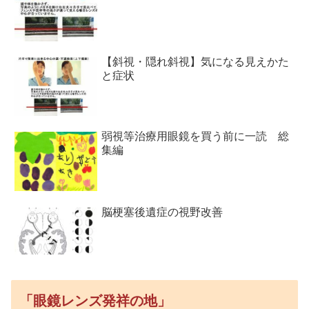
【斜視・隠れ斜視】気になる見えかた
と症状
弱視等治療用眼鏡を買う前に一読 総
集編
脳梗塞後遺症の視野改善
「眼鏡レンズ発祥の地」